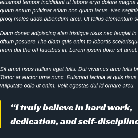
eiusmod tempor incididunt ut labore eryo dolore magna a
quam entum pulvinar etiam non quam lacus. Nec sagitti
prooj males uada bibendum arcu. Ut tellus elementum sa
Diam donec adipiscing elan tristique risus nec feugiat in
dftum posuere.The diam quis enim to lobortis scelerisq
ntum dui the off faucibus in. Lorem ipsum dolor sit amet.
Sit amet risus nullam eget felis. Dui vivamus arcu felis b
Tortor at auctor urna nunc. Euismod lacinia at quis risus
vulputate odio ut enim. Velit egestas dui id ornare arcu.
“I truly believe in hard work,
dedication, and self-discipline