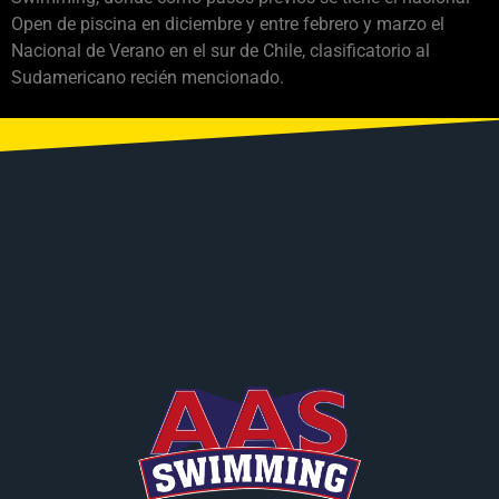
Open de piscina en diciembre y entre febrero y marzo el
Nacional de Verano en el sur de Chile, clasificatorio al
Sudamericano recién mencionado.